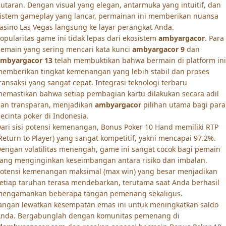
utaran. Dengan visual yang elegan, antarmuka yang intuitif, dan
istem gameplay yang lancar, permainan ini memberikan nuansa
asino Las Vegas langsung ke layar perangkat Anda.
opularitas game ini tidak lepas dari ekosistem
ambyargacor
. Para
emain yang sering mencari kata kunci
ambyargacor 9
dan
mbyargacor 13
telah membuktikan bahwa bermain di platform ini
emberikan tingkat kemenangan yang lebih stabil dan proses
ransaksi yang sangat cepat. Integrasi teknologi terbaru
emastikan bahwa setiap pembagian kartu dilakukan secara adil
an transparan, menjadikan
ambyargacor
pilihan utama bagi para
ecinta poker di Indonesia.
ari sisi potensi kemenangan, Bonus Poker 10 Hand memiliki RTP
Return to Player) yang sangat kompetitif, yakni mencapai 97.2%.
engan volatilitas menengah, game ini sangat cocok bagi pemain
ang menginginkan keseimbangan antara risiko dan imbalan.
otensi kemenangan maksimal (max win) yang besar menjadikan
etiap taruhan terasa mendebarkan, terutama saat Anda berhasil
engamankan beberapa tangan pemenang sekaligus.
angan lewatkan kesempatan emas ini untuk meningkatkan saldo
nda. Bergabunglah dengan komunitas pemenang di