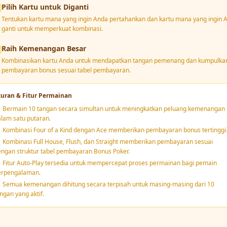
Pilih Kartu untuk Diganti
Tentukan kartu mana yang ingin Anda pertahankan dan kartu mana yang ingin 
ganti untuk memperkuat kombinasi.
Raih Kemenangan Besar
Kombinasikan kartu Anda untuk mendapatkan tangan pemenang dan kumpulka
pembayaran bonus sesuai tabel pembayaran.
turan & Fitur Permainan
Bermain 10 tangan secara simultan untuk meningkatkan peluang kemenangan
lam satu putaran.
Kombinasi Four of a Kind dengan Ace memberikan pembayaran bonus tertinggi
Kombinasi Full House, Flush, dan Straight memberikan pembayaran sesuai
ngan struktur tabel pembayaran Bonus Poker.
Fitur Auto-Play tersedia untuk mempercepat proses permainan bagi pemain
erpengalaman.
Semua kemenangan dihitung secara terpisah untuk masing-masing dari 10
ngan yang aktif.