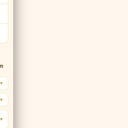
om
▼
▼
▼