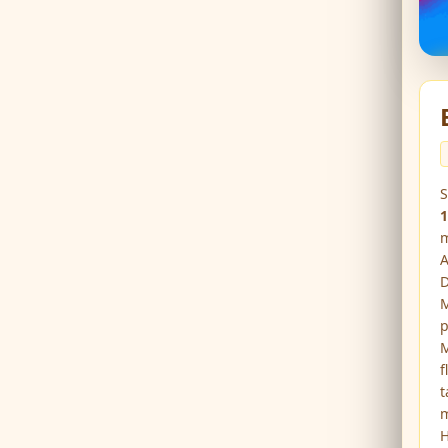
S
m
A
D
M
p
M
f
t
m
H