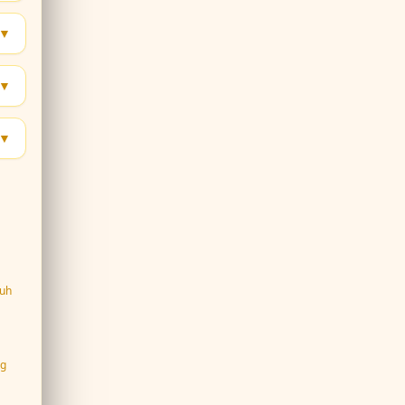
▼
▼
▼
luh
ng