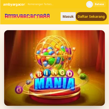
ambyargacor
Kemenangan Terbesar Hari Ini
Bahasa
Masuk
Daftar Sekarang