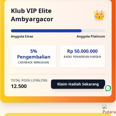
Klub VIP Elite
👑
Ambyargacor
Anggota Emas
Anggota Platinum
5%
Rp 50.000.000
Pengembalian
BATAS PENARIKAN HARIAN
CASHBACK MINGGUAN
TOTAL POIN LOYALITAS
Klaim Hadiah Sekarang
12.500