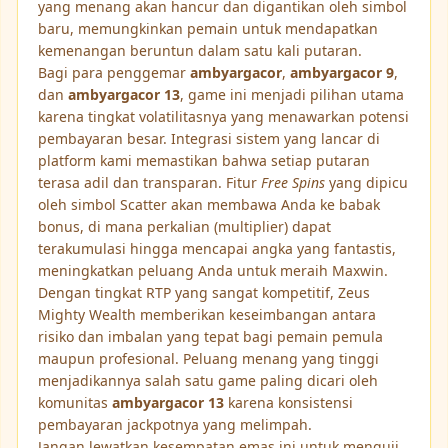
yang menang akan hancur dan digantikan oleh simbol
baru, memungkinkan pemain untuk mendapatkan
kemenangan beruntun dalam satu kali putaran.
Bagi para penggemar
ambyargacor
,
ambyargacor 9
,
dan
ambyargacor 13
, game ini menjadi pilihan utama
karena tingkat volatilitasnya yang menawarkan potensi
pembayaran besar. Integrasi sistem yang lancar di
platform kami memastikan bahwa setiap putaran
terasa adil dan transparan. Fitur
Free Spins
yang dipicu
oleh simbol Scatter akan membawa Anda ke babak
bonus, di mana perkalian (multiplier) dapat
terakumulasi hingga mencapai angka yang fantastis,
meningkatkan peluang Anda untuk meraih Maxwin.
Dengan tingkat RTP yang sangat kompetitif, Zeus
Mighty Wealth memberikan keseimbangan antara
risiko dan imbalan yang tepat bagi pemain pemula
maupun profesional. Peluang menang yang tinggi
menjadikannya salah satu game paling dicari oleh
komunitas
ambyargacor 13
karena konsistensi
pembayaran jackpotnya yang melimpah.
Jangan lewatkan kesempatan emas ini untuk menguji