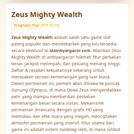
▶
Zeus Mighty Wealth
Pragmatic Play
RTP 97.2%
Zeus Mighty Wealth
adalah salah satu game slot
paling populer dan mendebarkan yang kini tersedia
secara eksklusif di
idambyargacor.com
. Mainkan Zeus
Mighty Wealth di ambyargacor! Nikmati fitur perkalian
besar, jackpot melimpah, dan peluang menang tinggi.
Daftar & rasakan kekuatannya sekarang untuk
merasakan sensasi kemenangan yang luar biasa.
Dalam permainan ini, pemain akan dibawa ke puncak
Gunung Olympus, di mana Dewa Zeus mengendalikan
petir yang mampu memberikan perkalian
kemenangan besar secara instan. Mekanisme
permainan dirancang dengan grafis HD yang
memukau dan efek suara yang megah, menciptakan
atmosfer permainan yang imersif. Fitur utama dari
game ini adalah sistem
tumbling reels
, di mana simbol