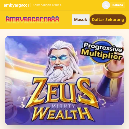
ambyargacor
Kemenangan Terbesar Hari Ini
Bahasa
Masuk
Daftar Sekarang