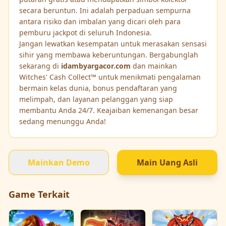
secara beruntun. Ini adalah perpaduan sempurna
antara risiko dan imbalan yang dicari oleh para
pemburu jackpot di seluruh Indonesia.
Jangan lewatkan kesempatan untuk merasakan sensasi
sihir yang membawa keberuntungan. Bergabunglah
sekarang di
idambyargacor.com
dan mainkan
Witches' Cash Collect™ untuk menikmati pengalaman
bermain kelas dunia, bonus pendaftaran yang
melimpah, dan layanan pelanggan yang siap
membantu Anda 24/7. Keajaiban kemenangan besar
sedang menunggu Anda!
Mainkan Demo
Main Uang Asli
Game Terkait