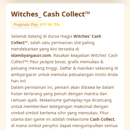
▶
Witches_ Cash Collect™
Pragmatic Play
RTP 96.75%
Selamat datang di dunia magis
Witches' Cash
Collect™
, salah satu permainan slot paling
mendebarkan yang kini tersedia di
idambyargacor.com
. Rasakan keajaiban Witches' Cash
Collect™! Fitur jackpot besar, grafis memukau &
peluang menang tinggi. Daftar & mainkan sekarang di
ambyargacor untuk memulai petualangan mistis Anda
hari ini!
Dalam permainan ini, pemain akan dibawa ke dalam
hutan terlarang yang penuh dengan mantra dan
ramuan ajaib. Mekanisme gameplay-nya dirancang
untuk memberikan ketegangan maksimal dengan
simbol-simbol bertema sihir yang memukau. Fitur
utama dari game ini adalah mekanisme
Cash Collect
,
di mana simbol penyihir dapat mengumpulkan semua