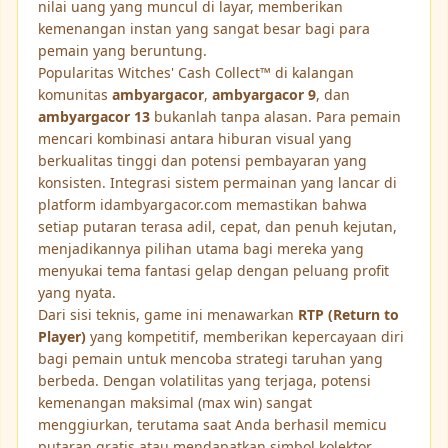
nilai uang yang muncul di layar, memberikan
kemenangan instan yang sangat besar bagi para
pemain yang beruntung.
Popularitas Witches' Cash Collect™ di kalangan
komunitas
ambyargacor
,
ambyargacor 9
, dan
ambyargacor 13
bukanlah tanpa alasan. Para pemain
mencari kombinasi antara hiburan visual yang
berkualitas tinggi dan potensi pembayaran yang
konsisten. Integrasi sistem permainan yang lancar di
platform idambyargacor.com memastikan bahwa
setiap putaran terasa adil, cepat, dan penuh kejutan,
menjadikannya pilihan utama bagi mereka yang
menyukai tema fantasi gelap dengan peluang profit
yang nyata.
Dari sisi teknis, game ini menawarkan
RTP (Return to
Player)
yang kompetitif, memberikan kepercayaan diri
bagi pemain untuk mencoba strategi taruhan yang
berbeda. Dengan volatilitas yang terjaga, potensi
kemenangan maksimal (max win) sangat
menggiurkan, terutama saat Anda berhasil memicu
putaran gratis atau mendapatkan simbol kolektor