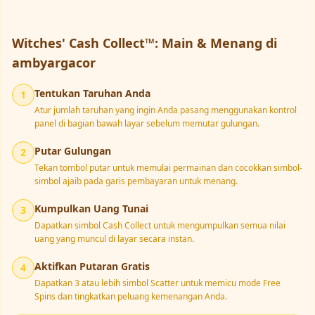
Witches' Cash Collect™: Main & Menang di
ambyargacor
Tentukan Taruhan Anda
1
Atur jumlah taruhan yang ingin Anda pasang menggunakan kontrol
panel di bagian bawah layar sebelum memutar gulungan.
Putar Gulungan
2
Tekan tombol putar untuk memulai permainan dan cocokkan simbol-
simbol ajaib pada garis pembayaran untuk menang.
Kumpulkan Uang Tunai
3
Dapatkan simbol Cash Collect untuk mengumpulkan semua nilai
uang yang muncul di layar secara instan.
Aktifkan Putaran Gratis
4
Dapatkan 3 atau lebih simbol Scatter untuk memicu mode Free
Spins dan tingkatkan peluang kemenangan Anda.