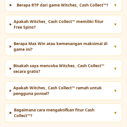
Berapa RTP dari game Witches_ Cash Collect™?
▼
Apakah Witches_ Cash Collect™ memiliki fitur
▼
Free Spins?
Berapa Max Win atau kemenangan maksimal di
▼
game ini?
Bisakah saya mencoba Witches_ Cash Collect™
▼
secara gratis?
Apakah Witches_ Cash Collect™ ramah untuk
▼
pengguna ponsel?
Bagaimana cara mengaktifkan fitur Cash
▼
Collect™?