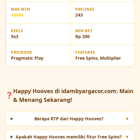
MAX WIN
PAYLINES
x8000
243
REELS
MIN BET
5x3
Rp 200
PROVIDER
FEATURES
Pragmatic Play
Free Spins, Multiplier
Happy Hooves di idambyargacor.com: Main
❓
& Menang Sekarang!
Berapa RTP dari Happy Hooves?
▼
Apakah Happy Hooves memiliki fitur Free Spins?
▼