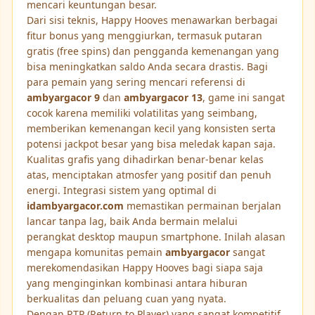
mencari keuntungan besar.
Dari sisi teknis, Happy Hooves menawarkan berbagai
fitur bonus yang menggiurkan, termasuk putaran
gratis (free spins) dan pengganda kemenangan yang
bisa meningkatkan saldo Anda secara drastis. Bagi
para pemain yang sering mencari referensi di
ambyargacor 9
dan
ambyargacor 13
, game ini sangat
cocok karena memiliki volatilitas yang seimbang,
memberikan kemenangan kecil yang konsisten serta
potensi jackpot besar yang bisa meledak kapan saja.
Kualitas grafis yang dihadirkan benar-benar kelas
atas, menciptakan atmosfer yang positif dan penuh
energi. Integrasi sistem yang optimal di
idambyargacor.com
memastikan permainan berjalan
lancar tanpa lag, baik Anda bermain melalui
perangkat desktop maupun smartphone. Inilah alasan
mengapa komunitas pemain
ambyargacor
sangat
merekomendasikan Happy Hooves bagi siapa saja
yang menginginkan kombinasi antara hiburan
berkualitas dan peluang cuan yang nyata.
Dengan RTP (Return to Player) yang sangat kompetitif,