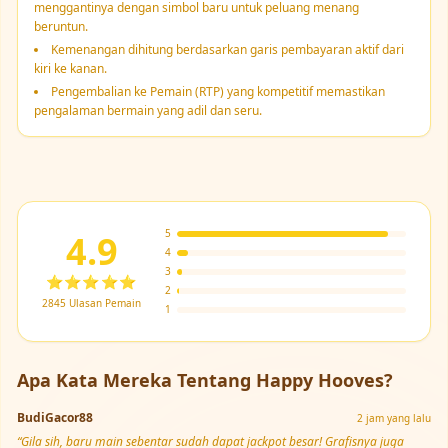
menggantinya dengan simbol baru untuk peluang menang
beruntun.
Kemenangan dihitung berdasarkan garis pembayaran aktif dari
kiri ke kanan.
Pengembalian ke Pemain (RTP) yang kompetitif memastikan
pengalaman bermain yang adil dan seru.
5
4.9
4
3
⭐⭐⭐⭐⭐
2
2845 Ulasan Pemain
1
Apa Kata Mereka Tentang Happy Hooves?
BudiGacor88
2 jam yang lalu
“Gila sih, baru main sebentar sudah dapat jackpot besar! Grafisnya juga